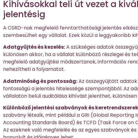
Kihívásokkal teli út vezet a kiv
jelentésig
A CSRD-nak megfelelő fenntarthatósági jelentés elkés
szembesülhet egy vállalat. Ezek közül a leggyakoribb ki
Adatgyűjtés és kezelés:
A szükséges adatok összegyűjt
különösen akkor, ha a vállalat különböző részlegei és tel
megfelelő adatgyűjtési módszertanok, információs ren
nehezítheti a folyamatot.
Adatminőség és pontosság:
Az összegyűjtött adatok
fontosságú a jelentés hitelessége szempontjából. Az ada
vállalaton belüli auditálása kihívást jelenthet, különös
Különböző jelentési szabványok és keretrendszerek
szabvány létezik, mint például a GRI (Global Reporting Ini
Accounting Standards Board) és TCFD (Task Force on Cl
Az ezeknek való megfelelés és az egyes szabványok és
bonyolult és időigényes lehet.