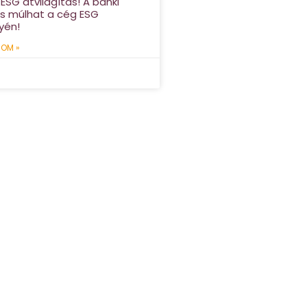
 ESG átvilágítás! A banki
 is múlhat a cég ESG
yén!
OM »