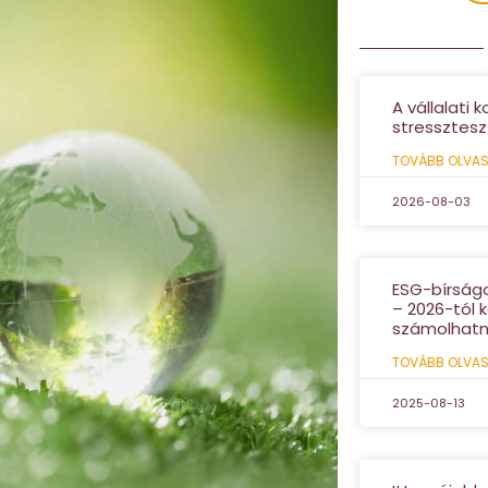
A vállalati 
stresszteszt
TOVÁBB OLVAS
2026-08-03
ESG-bírságo
– 2026-tól
számolhatn
TOVÁBB OLVAS
2025-08-13