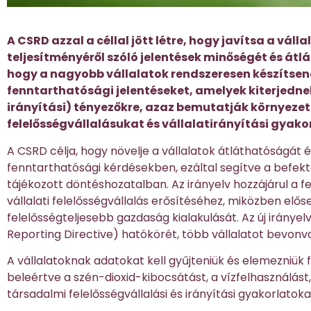
A CSRD azzal a céllal jött létre, hogy javítsa a vál
teljesítményéről szóló jelentések minőségét és átlá
hogy a nagyobb vállalatok rendszeresen készítsene
fenntarthatósági jelentéseket, amelyek kiterjedne
irányítási) tényezőkre, azaz bemutatják környezet
felelősségvállalásukat és vállalatirányítási gyako
A CSRD célja, hogy növelje a vállalatok átláthatóságát
fenntarthatósági kérdésekben, ezáltal segítve a befekt
tájékozott döntéshozatalban​. Az irányelv hozzájárul a 
vállalati felelősségvállalás erősítéséhez, miközben elős
felelősségteljesebb gazdaság kialakulását. Az új irányel
Reporting Directive) hatókörét, több vállalatot bevonva 
A vállalatoknak adatokat kell gyűjteniük és elemezniük 
beleértve a szén-dioxid-kibocsátást, a vízfelhasználást,
társadalmi felelősségvállalási és irányítási gyakorlatoka