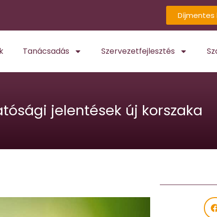
Díjmentes 
k
Tanácsadás
Szervezetfejlesztés
Sz
tósági jelentések új korszaka