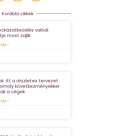
Korábbi cikkek
kockázatkezelés valódi
je most zajlik
OM »
k: itt a részletes tervezet
 komoly következményekkel
ak a cégek
OM »