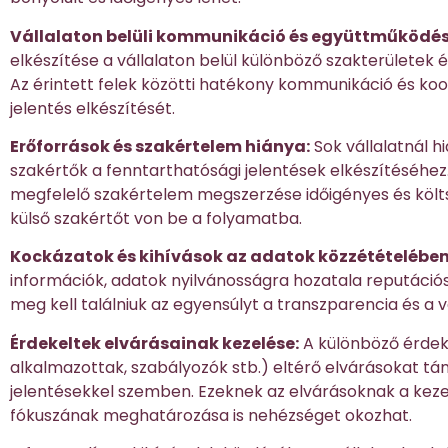
Vállalaton belüli kommunikáció és együttműködés
elkészítése a vállalaton belül különböző szakterületek 
Az érintett felek közötti hatékony kommunikáció és koo
jelentés elkészítését.
Erőforrások és szakértelem hiánya:
Sok vállalatnál h
szakértők a fenntarthatósági jelentések elkészítéséhez
megfelelő szakértelem megszerzése időigényes és költsé
külső szakértőt von be a folyamatba.
Kockázatok és kihívások az adatok közzétételében
információk, adatok nyilvánosságra hozatala reputációs
meg kell találniuk az egyensúlyt a transzparencia és a 
Érdekeltek elvárásainak kezelése:
A különböző érdeke
alkalmazottak, szabályozók stb.) eltérő elvárásokat t
jelentésekkel szemben. Ezeknek az elvárásoknak a keze
fókuszának meghatározása is nehézséget okozhat.