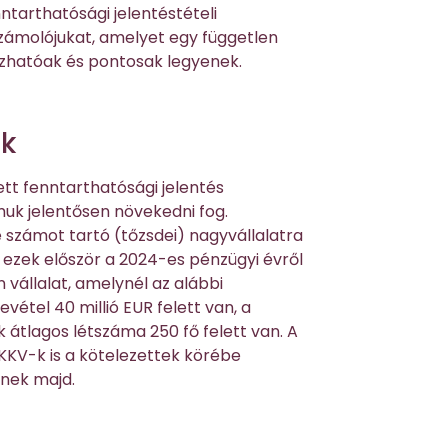
ntarthatósági jelentéstételi
számolójukat, amelyet egy független
bízhatóak és pontosak legyenek.
ők
tt fenntarthatósági jelentés
uk jelentősen növekedni fog.
számot tartó (tőzsdei) nagyvállalatra
, ezek először a 2024-es pénzügyi évről
 vállalat, amelynél az alábbi
evétel 40 millió EUR felett van, a
k átlagos létszáma 250 fő felett van. A
KV-k is a kötelezettek körébe
enek majd.