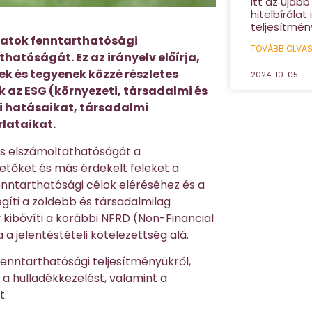
Itt az újabb
hitelbírálat
teljesítmén
lalatok fenntarthatósági
TOVÁBB OLVAS
thatóságát. Ez az irányelv előírja,
k és tegyenek közzé részletes
2024-10-05
k az ESG (környezeti, társadalmi és
i hatásaikat, társadalmi
rlataikat.
 és elszámoltathatóságát a
etőket és más érdekelt feleket a
fenntarthatósági célok eléréséhez és a
egíti a zöldebb és társadalmilag
v kibővíti a korábbi NFRD (Non-Financial
a jelentéstételi kötelezettség alá.
fenntarthatósági teljesítményükről,
 a hulladékkezelést, valamint a
t.