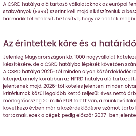
A CSRD hatálya alá tartozó vállalatoknak az európai fen
szabványok (ESRS) szerint kell majd elkészíteniük a be
harmadik fél hitelesít, biztosítva, hogy az adatok meg
Az érintettek köre és a határid
Jelenleg Magyarországon kb. 1000 nagyvállalat köteleze
készítésére, de a CSRD hatályba lépését követően szám
A CSRD hatálya 2025-től minden olyan közérdeklődésre 
kiterjed, amely korábban az NFRD hatálya alá tartozott
jelentenek majd. 2026-tól köteles jelenteni minden olyan
kritériumok közül legalább kettő teljesül: éves nettó árb
mérlegfőösszeg 20 millió EUR felett van, a munkavállaló
következő évben már a közérdeklődésre számot tartó K
tartoznak, ezek a cégek pedig először 2027-ben jelent