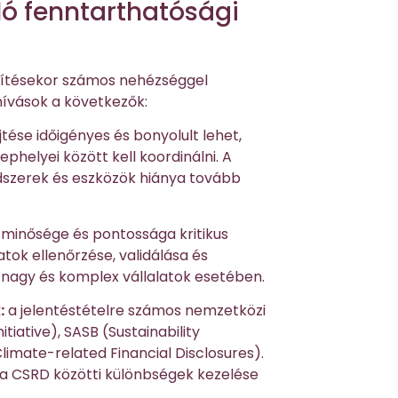
áló fenntarthatósági
zítésekor számos nehézséggel
hívások a következők:
ése időigényes és bonyolult lehet,
ephelyei között kell koordinálni. A
dszerek és eszközök hiánya tovább
 minősége és pontossága kritikus
tok ellenőrzése, validálása és
en nagy és komplex vállalatok esetében.
:
a jelentéstételre számos nemzetközi
tiative), SASB (Sustainability
imate-related Financial Disclosures).
 a CSRD közötti különbségek kezelése