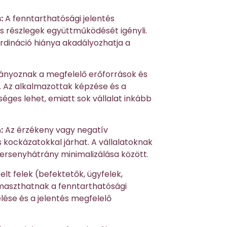
:
A fenntarthatósági jelentés
és részlegek együttműködését igényli.
rdináció hiánya akadályozhatja a
iányoznak a megfelelő erőforrások és
. Az alkalmazottak képzése és a
ges lehet, emiatt sok vállalat inkább
:
Az érzékeny vagy negatív
 kockázatokkal járhat. A vállalatoknak
versenyhátrány minimalizálása között.
lt felek (befektetők, ügyfelek,
ámaszthatnak a fenntarthatósági
lése és a jelentés megfelelő