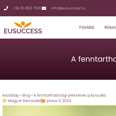
+36 30 853 7030
info@eusuccess.hu
Főoldal
Rólun
A fenntartha
Kezdőlap
»
Blog
»
A fenntarthatósági jelentések új korszaka
Magyar Bernadett
június 3, 2024