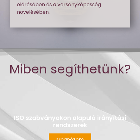
elérésében és a versenyképesség
növelésében.
Miben segíthetünk?
ISO szabványokon alapuló irányítási
rendszerek
Megnézem