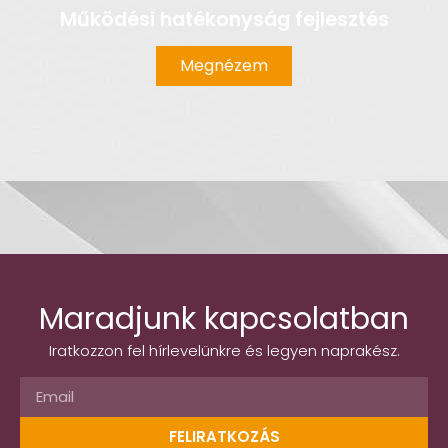
Működési hatékonyság fejlesztés
Megnézem
Maradjunk kapcsolatban
Iratkozzon fel hírlevelünkre és legyen naprakész.
FELIRATKOZÁS