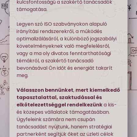
kulcsfontosságú a szakértő tanácsadók
támogatása.
Legyen szó ISO szabványokon alapuló
irányítási rendszerekről, a működés
optimalizálásáról, a különböző jogszabályi
követelményeknek való megfelelésről,
vagy a ma oly divatos fenntarthatósági
témákról, a szakértő tanácsadó
bevonásával Ön időt és energiát takarít
meg.
Válasszon bennünket
,
mert
kiemelkedő
tapasztalattal, szaktudással és
elkötelezettséggel rendelkezünk
a kis-
és közepes vállalatok támogatásában.
Ügyfeleink számára nem csupán
tanácsadást nyújtunk, hanem stratégiai
partnerként segítjük őket az üzleti célok