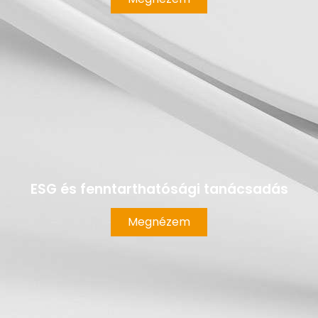
ESG és fenntarthatósági tanácsadás
Megnézem