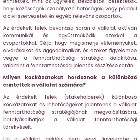
érintettek, mint az ügyfelek, beszállítók, befektetők,
helyi közösségek, szabályozó hatóságok, vagy például
a civil szervezetek és egyéb releváns csoportok.
Az érdekelt felek bevonása során a vállalat aktívan
kommunikál és együttműködik ezekkel a
csoportokkal. Célja, hogy megismerje véleményüket,
elvárásaikat és aggodalmaikat, és ezeket figyelembe
vegye a fenntarthatósági stratégia kialakítása,
valamint a fenntarthatósági jelentés készítése során.
Milyen kockázatokat hordoznak a különböző
érintettek a vállalat számára?
Az érdekelt felek (stakeholderek) különböző
kockázatokat és lehetőségeket jelentenek a vállalat
fenntarthatósági stratégiájának megvalósítására,
befolyásolhatják a vállalat fenntarthatósági
törekvéseit.
Ha a vállalat például nem veszi figyelembe a