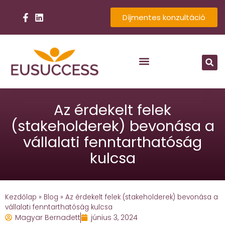
Díjmentes konzultáció
Az érdekelt felek
(stakeholderek) bevonása a
vállalati fenntarthatóság
kulcsa
Kezdőlap
»
Blog
»
Az érdekelt felek (stakeholderek) bevonása a
vállalati fenntarthatóság kulcsa
Magyar Bernadett
június 3, 2024