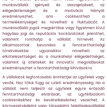
munkavállalói igényeit és visszajelzéseit, az
elégedetlenséget és a motiváció hiányát
eredményezhet, ami csökkentheti a
termelékenységet és növelheti a fluktuációt. A
munkavállalói jogok megsértése vagy figyelmen kívül
hagyása jogi és reputációs kockázatokat jelenthet,
valamint ronthatja a vállalat hírnevét. Az
alkalmazottak bevonása a fenntarthatósági
törekvésekbe ugyanakkor növelheti az
elkötelezettséget és a munkahelyi elégedettséget,
valamint új ötleteket és innovatív megoldásokat
eredményezhet a fenntarthatósági kihívásokra.
A vállalatok legfontosabb érintettjei az ügyfelek vagy
vevők, hisz tőlük függ az üzleti eredményesség. Ha a
vállalat nem teljesíti az ügyfelek egyre erősödő
fenntarthatósági elvárásait, az ügyfélbizalom
csökkenéséhez és bevételkieséshez vezethet. A
környezetvédelmi vagy társadalmi felelősségvállalási