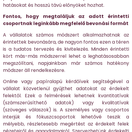
hatásokat és hosszú távú előnyöket hozhat.
Fontos, hogy megtaláljuk az adott érintetti
csoportnak leginkább megfelelő bevonási formát
A vállalatok számos módszert alkalmazhatnak az
érintettek bevonására, de nagyon fontos ezen a téren
is a tudatos tervezés és kivitelezés. Minden érintetti
kört más-más módszerrel lehet a leghatásosabban
megszólítani, napjainkban már számos hatékony
módszer áll rendelkezésre.
Online vagy papíralapú kérdőívek segítségével a
vállalat közvetlenül gyűjthet adatokat az érdekelt
felektől. Ezek a felmérések lehetnek kvantitatívak
(számszerűsíthető adatok) vagy kvalitatívak
(szöveges válaszok) is. A személyes vagy csoportos
interjúk és fókuszcsoportok lehetővé teszik a
mélyebb, részletesebb megértést az érdekelt felek
nézeteiről és aggodalmairól. Szervezhetünk érdekelti