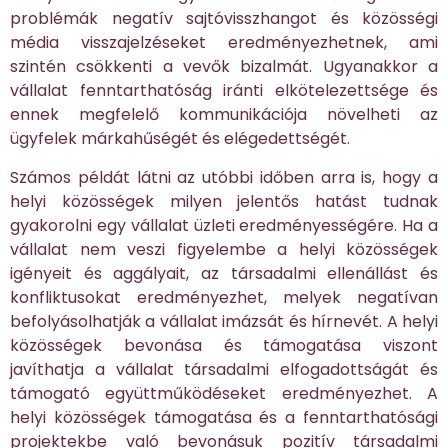
problémák negatív sajtóvisszhangot és közösségi
média visszajelzéseket eredményezhetnek, ami
szintén csökkenti a vevők bizalmát. Ugyanakkor a
vállalat fenntarthatóság iránti elkötelezettsége és
ennek megfelelő kommunikációja növelheti az
ügyfelek márkahűségét és elégedettségét.
Számos példát látni az utóbbi időben arra is, hogy a
helyi közösségek milyen jelentős hatást tudnak
gyakorolni egy vállalat üzleti eredményességére. Ha a
vállalat nem veszi figyelembe a helyi közösségek
igényeit és aggályait, az társadalmi ellenállást és
konfliktusokat eredményezhet, melyek negatívan
befolyásolhatják a vállalat imázsát és hírnevét. A helyi
közösségek bevonása és támogatása viszont
javíthatja a vállalat társadalmi elfogadottságát és
támogató együttműködéseket eredményezhet. A
helyi közösségek támogatása és a fenntarthatósági
projektekbe való bevonásuk pozitív társadalmi