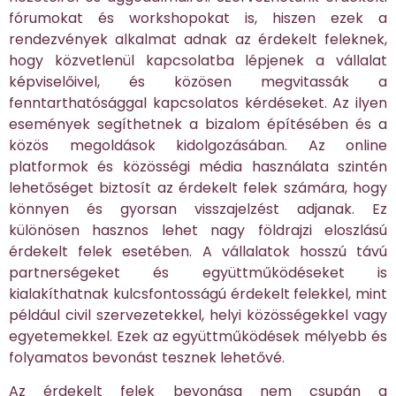
fórumokat és workshopokat is, hiszen ezek a
rendezvények alkalmat adnak az érdekelt feleknek,
hogy közvetlenül kapcsolatba lépjenek a vállalat
képviselőivel, és közösen megvitassák a
fenntarthatósággal kapcsolatos kérdéseket. Az ilyen
események segíthetnek a bizalom építésében és a
közös megoldások kidolgozásában. Az online
platformok és közösségi média használata szintén
lehetőséget biztosít az érdekelt felek számára, hogy
könnyen és gyorsan visszajelzést adjanak. Ez
különösen hasznos lehet nagy földrajzi eloszlású
érdekelt felek esetében. A vállalatok hosszú távú
partnerségeket és együttműködéseket is
kialakíthatnak kulcsfontosságú érdekelt felekkel, mint
például civil szervezetekkel, helyi közösségekkel vagy
egyetemekkel. Ezek az együttműködések mélyebb és
folyamatos bevonást tesznek lehetővé.
Az érdekelt felek bevonása nem csupán a