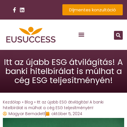
Díjmentes konzultáció
Itt az újabb ESG átvilágítás! A
banki hitelbírálat is múlhat a
cég ESG teljesítményén!
Kezdőlap
»
Blog
»
Itt az újabb ESG átvilágítás! A banki
hitelbírálat is múlhat a cég ESG teljesítményén!
Magyar Bernadett
október 5, 2024