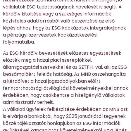
vállalatok ESG tudatosságának növelését is segíti. A
kérdőív kitöltése vagy a szükséges információk
közhiteles adatforrásból való beszerzése az első
lépés ahhoz, hogy az ESG kockázatok integrálódjanak
a pénzügyi szervezetek kockázatkezelési
folyamataiba.
Az ESG kérdőív bevezetését előzetes egyeztetések
előzték meg a hazai piaci szereplőkkel,
államigazgatási szervekkel és az SZTFH-val, aki az ESG
beszámolóért felelős hatóság. Az MNB összehangolta
a kérdőívet a hazai jogszabályokban előírt
fenntarthatósági átvilágítási követelményekkel annak
érdekében, hogy csökkentse a hiteligénylő vállalatok
adminisztratív terheit.
A vállalati ügyfelek felkészítése érdekében az MNB azt
is elvárja a bankoktól, hogy 2025 januárjától tegyenek
közzé tájékoztatót honlapjukon az ESG információk
gyűjtésével kapcsolatos követelményekről. Ez a lépés