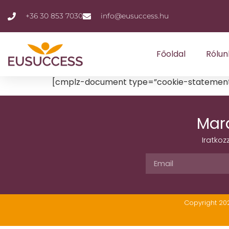
+36 30 853 7030
info@eusuccess.hu
Főoldal
Rólun
[cmplz-document type=”cookie-statement”
Mar
Iratkoz
Copyright 20