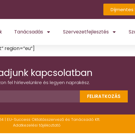
Díjmentes 
k
Tanácsadás
Szervezetfejlesztés
Sz
 region=”eu”]
adjunk kapcsolatban
zon fel hírlevelünkre és legyen naprakész.
FELIRATKOZÁS
24 | EU-Success Oktatásszervező és Tanácsadó Kft.
Adatkezelési tájékoztató